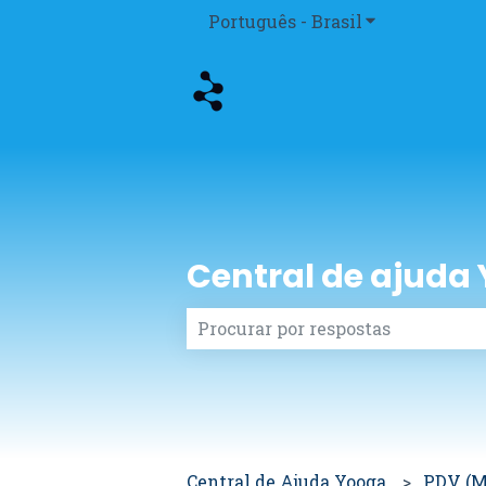
Português - Brasil
Mostrar subme
Central de ajuda
Não há sugestões porque o campo
Central de Ajuda Yooga
PDV (M