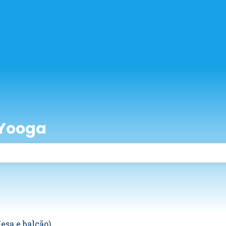
nu para traduções
 Yooga
 de pesquisa está em branco.
esa e balcão)